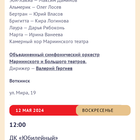
Эбн-Хакиа — Максим Даминов
Альмерик — Олег Лосев
Бертран — Юрий Власов
Бригитта — Кира Логинова
Лаура — Дарья Рябоконь
Марта — Ирина Ванеева
Камерный хор Мариинского театра
Объединенный симфонический оркестр
Мариинского и Большого театров
,
Дирижер —
Валерий Гергиев
Воткинск
ул. Мира, 19
12 МАЯ 2024
ВОСКРЕСЕНЬЕ
12:00
ДК «Юбилейный»