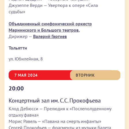
Джузеппе Верди — Увертюра к опере «Сила
судьбы»
Объединенный симфонический оркестр
Мариинского и Большого театров
,
Дирижер —
Валерий Гергиев
Тольятти
ул. Юбилейная, 8
7 МАЯ 2024
ВТОРНИК
20:00
Концертный зал им. С.С. Прокофьева
Клод Дебюсси — Прелюдия к «Послеполуденному
отдыху фавна»
Морис Равель — «Павана на смерть инфанты»
Сергей Прокофьев — фрагменты из музыки балета