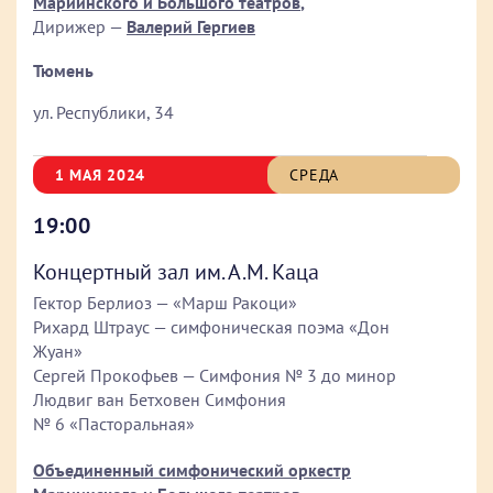
Мариинского и Большого театров
,
Дирижер —
Валерий Гергиев
Тюмень
ул. Республики, 34
1 МАЯ 2024
СРЕДА
19:00
Концертный зал им. А.М. Каца
Гектор Берлиоз — «Марш Ракоци»
Рихард Штраус — симфоническая поэма «Дон
Жуан»
Сергей Прокофьев — Симфония № 3 до минор
Людвиг ван Бетховен Симфония
№ 6 «Пасторальная»
Объединенный симфонический оркестр