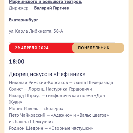
Мариинского и Большого театров
,
Дирижер —
Валерий Гергиев
Екатеринбург
ул. Карла Либкнехта, 38-А
29 АПРЕЛЯ 2024
ПОНЕДЕЛЬНИК
18:00
Дворец искусств «Нефтяник»
Николай Римский-Корсаков — сюита Шехеразада
Солист — Лоренц Настурика-Гершовичи
Рихард Штраус — симфоническая поэма «Дон
Жуан»
Морис Равель — «Болеро»
Петр Чайковский — «Адажио» и «Вальс цветов»
из балета Щелкунчик
Родион Щедрин — «Озорные частушки»