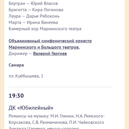
Бертран — Юрий Власов
Бригитта — Кира Логинова
Лаура — Дарья Рябоконь
Марта — Ирина Ванеева
Камерный хор Мариинского театра
Объединенный симфонический оркестр
Мариинского и Большого театров
,
Дирижер —
Валерий Гергиев
Самара
пл. Куйбышева, 1
19:30
ДК «Юбилейный»
Романсы на музыку: М.И. Глинки, Н.А. Римского-
Корсакова, С.В. Рахманинова, П.И. Чайковского
Зинаида Царенко, меццо-сопрано