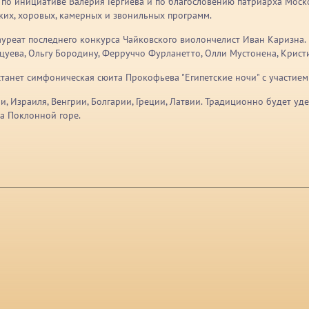
по инициативе Валерия Гергиева и по благословению патриарха Москов
ких, хоровых, камерных и звонильных программ.
лауреат последнего конкурса Чайковского виолончелист Иван Каризна.
цуева, Ольгу Бородину, Ферруччо Фурланетто, Олли Мустонена, Крист
танет симфоническая сюита Прокофьева "Египетские ночи" с участие
ии, Израиля, Венгрии, Болгарии, Греции, Латвии. Традиционно будет 
а Поклонной горе.