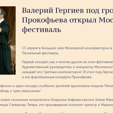
Валерий Гергиев под г
Прокофьева открыл Мо
фестиваль
15 апреля в Большом зале Московской консерватории в
Пасхальный фестиваль.
Первый концерт, как и многие другие на этом фестивале
Художественный руководитель и инициатор Московского
называет его "светлым композитором". В этом году Герг
и все фортепьянные концерты Прокофьева.
мфонии и один концерт, особенно зрителей вдохновила мощная Пятая
юбовь к трем апельсинам".
новое сочинение митрополита Илариона Алфеева кантата Stabat Mater
мира Спивакова. Теперь это произведение исполнит оркестр и Мариин