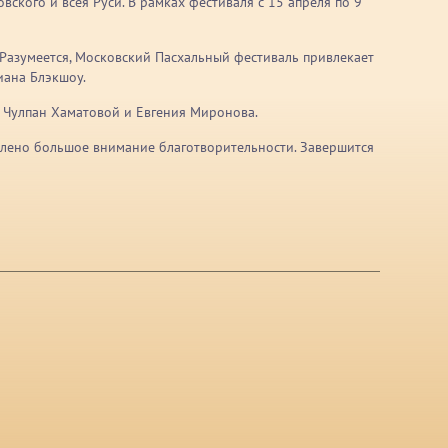
ского и всея Руси. В рамках фестиваля с 15 апреля по 9
 Разумеется, Московский Пасхальный фестиваль привлекает
иана Блэкшоу.
м Чулпан Хаматовой и Евгения Миронова.
уделено большое внимание благотворительности. Завершится